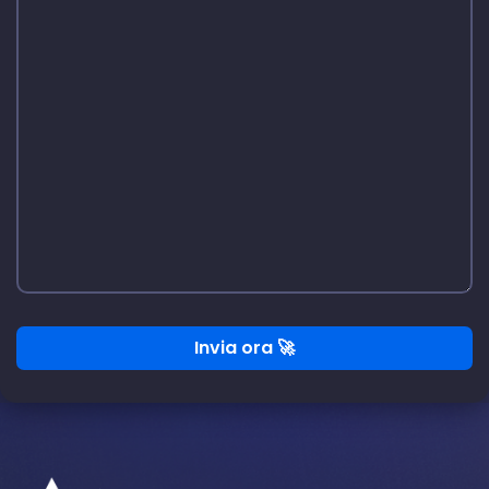
Invia ora 🚀