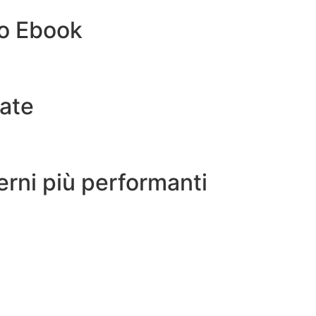
to Ebook
iate
erni più performanti