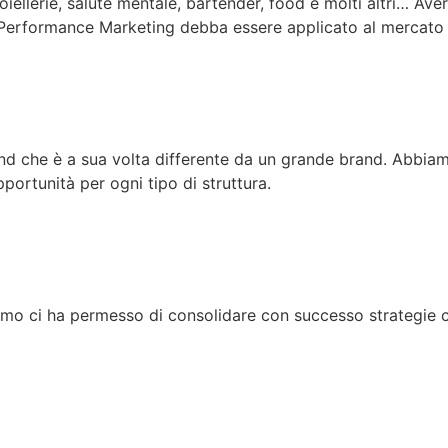
oiellerie, salute mentale, bartender, food e molti altri… Ave
Performance Marketing debba essere applicato al mercato d
nd che è a sua volta differente da un grande brand. Abbiam
portunità per ogni tipo di struttura.
amo ci ha permesso di consolidare con successo strategie co