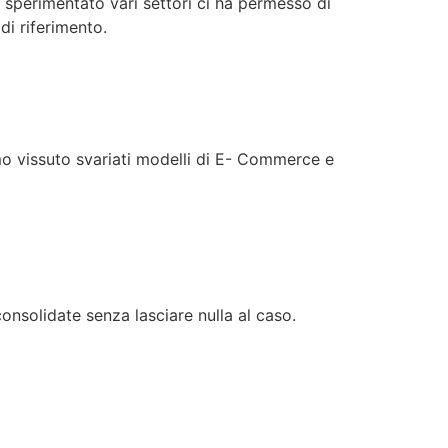
r sperimentato vari settori ci ha permesso di
i riferimento.
o vissuto svariati modelli di E- Commerce e
nsolidate senza lasciare nulla al caso.