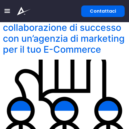
Contattaci
5 consigli per una
collaborazione di successo
con un’agenzia di marketing
per il tuo E-Commerce