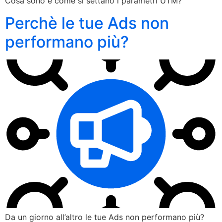
Cosa sono e come si settano i parametri UTM?
Perchè le tue Ads non
performano più?
Da un giorno all’altro le tue Ads non performano più?