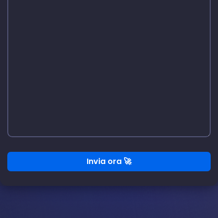
Invia ora 🚀